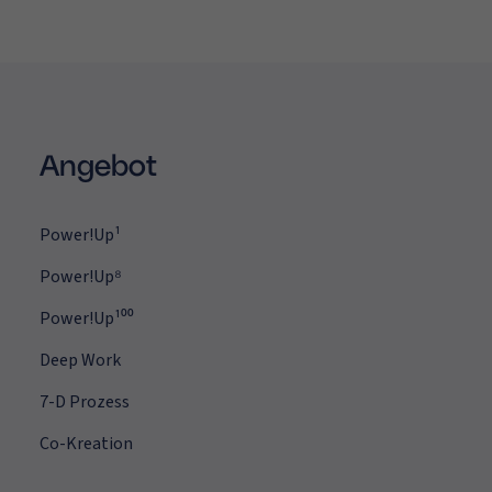
Angebot
Power!Up¹
Power!Up⁸
Power!Up¹⁰⁰
Deep Work
7-D Prozess
Co-Kreation